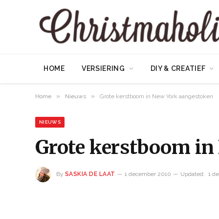
HOME
VERSIERING
DIY & CREATIEF
»
»
Home
Nieuws
Grote kerstboom in New York aangestoken
NIEUWS
Grote kerstboom in
By
SASKIA DE LAAT
1 december 2010
Updated:
1 d