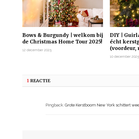
Bows & Burgundy | welkom bij
DIY | Guir
de Christmas Home Tour 2025!
écht kerst
(voordeur,
12 december 2025
10 december 202
1
REACTIE
Pingback:
Grote Kerstboom New York schittert weer