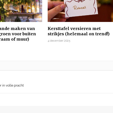
lande maken van
Kersttafel versieren met
groen voor buiten
strikjes (helemaal on trend!)
 raam of muur)
4 december 2025
5
 in volle pracht