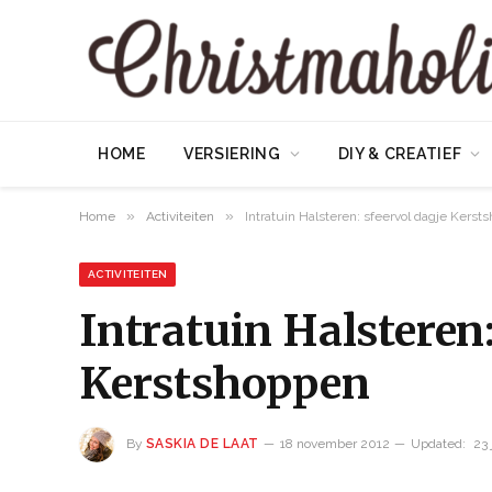
HOME
VERSIERING
DIY & CREATIEF
»
»
Home
Activiteiten
Intratuin Halsteren: sfeervol dagje Kerst
ACTIVITEITEN
Intratuin Halsteren:
Kerstshoppen
By
SASKIA DE LAAT
18 november 2012
Updated:
23 