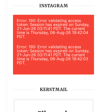
INSTAGRAM
Error: 190: Error validating access
token: Session has expired on Sunday,
21-Jun-26 03:11:41 PDT. The current
time is Thursday, 06-Aug-26 19:42:04
PDT.
Error: 190: Error validating access
token: Session has expired on Sunday,
21-Jun-26 03:11:41 PDT. The current
time is Thursday, 06-Aug-26 19:42:03
PDT.
KERSTMAIL