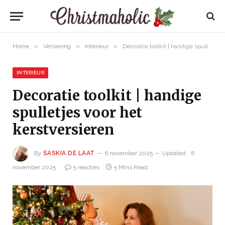
»
»
»
Home
Versiering
Interieur
Decoratie toolkit | handige spulletjes voor het kerstversieren
INTERIEUR
Decoratie toolkit | handige
spulletjes voor het
kerstversieren
By
SASKIA DE LAAT
6 november 2025
Updated:
6
november 2025
5 reacties
5 Mins Read