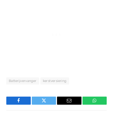
Batterijvervanger
kerstversiering
Facebook
Twitter
Email
WhatsAp