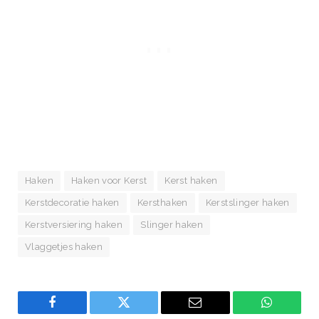
Haken
Haken voor Kerst
Kerst haken
Kerstdecoratie haken
Kersthaken
Kerstslinger haken
Kerstversiering haken
Slinger haken
Vlaggetjes haken
Facebook
Twitter
Email
WhatsAp