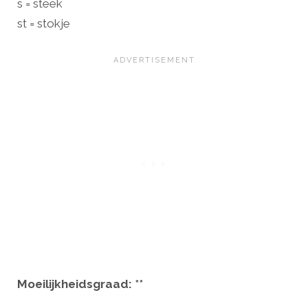
s = steek
st = stokje
Moeilijkheidsgraad: **