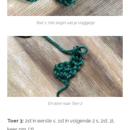
Toer 1. Het begin van je vlaggetje
En door naar Toer 2
Toer 3:
2st in eerste s, 1st in volgende 2 s, 2st, 2l,
keer om. (7)