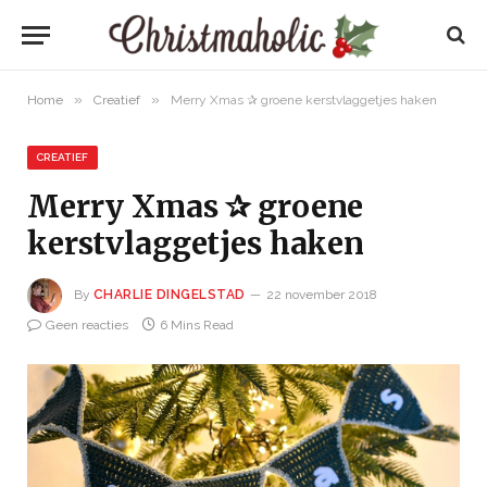
»
»
Home
Creatief
Merry Xmas ✰ groene kerstvlaggetjes haken
CREATIEF
Merry Xmas ✰ groene
kerstvlaggetjes haken
By
CHARLIE DINGELSTAD
22 november 2018
Geen reacties
6 Mins Read