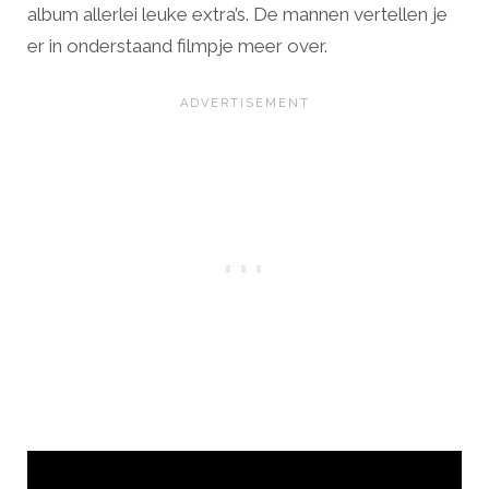
album allerlei leuke extra’s. De mannen vertellen je
er in onderstaand filmpje meer over.