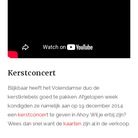
Kerstconcert
Blijkbaar heeft het Volendamse duo de
kerstkriebels goed te pakken. Afgelopen week
kondigden ze namelijk aan op 19 december 2014
een
kerstconcer
t te geven in Ahoy. Wil je erbij zijn?
Wees dan snel want de
kaarten
zijn al in de verkoop.