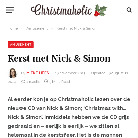
»
»
Home
Amusement
Kerst met Nick & Simon
AMUSEMENT
Kerst met Nick & Simon
By
MIEKE HEES
19 november 2013
Updated:
9 augustus
2014
1 reactie
3 Mins Read
Al eerder kon je op Christmaholic lezen over de
nieuwe CD van Nick & Simon; ‘Christmas with…
Nick & Simon’. Inmiddels hebben we de CD grijs
gedraaid en – eerlijk is eerlijk – we zitten al
helemaal in de kerstsfeer. Het is de mannen