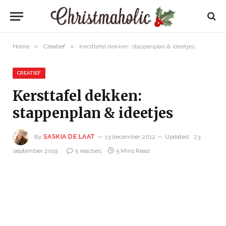
»
»
Home
Creatief
Kersttafel dekken: stappenplan & ideetjes
CREATIEF
Kersttafel dekken:
stappenplan & ideetjes
By
SASKIA DE LAAT
13 december 2012
Updated:
23
september 2019
5 reacties
5 Mins Read