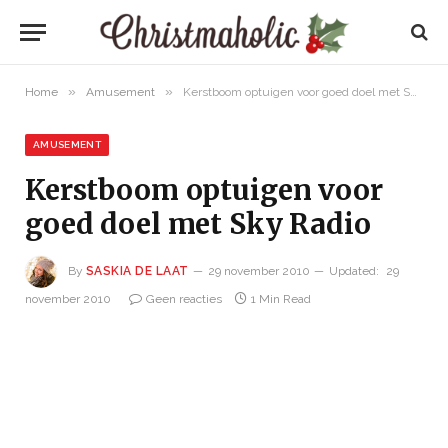
»
»
Home
Amusement
Kerstboom optuigen voor goed doel met Sky Radio
AMUSEMENT
Kerstboom optuigen voor
goed doel met Sky Radio
By
SASKIA DE LAAT
29 november 2010
Updated:
29
november 2010
Geen reacties
1 Min Read