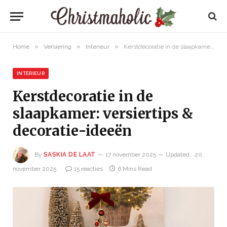
»
»
»
Home
Versiering
Interieur
Kerstdecoratie in de slaapkamer: versiertips & decoratie-ideeën
INTERIEUR
Kerstdecoratie in de
slaapkamer: versiertips &
decoratie-ideeën
By
SASKIA DE LAAT
17 november 2025
Updated:
20
november 2025
15 reacties
6 Mins Read