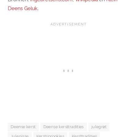
Deens Geluk
.
Deense kerst
Deense kersttradities
julegrøt
Julenisse
Kerstsprookjes
Kersttradities