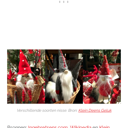
Verschillende soorten nisse. Bron:
Klein Deens Geluk
Bronnen:
Ingebretsens.com
,
Wikipedia
en
Klein