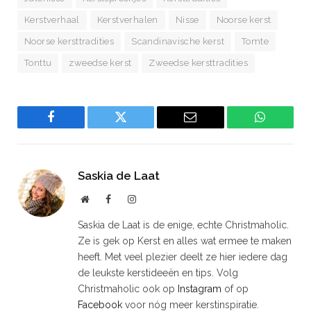
Kerstverhaal
Kerstverhalen
Nisse
Noorse kerst
Noorse kersttradities
Scandinavische kerst
Tomte
Tonttu
zweedse kerst
Zweedse kersttradities
Facebook
Twitter
Email
WhatsAp
Saskia de Laat
Website
Facebook
Instagram
Saskia de Laat is de enige, echte Christmaholic.
Ze is gek op Kerst en alles wat ermee te maken
heeft. Met veel plezier deelt ze hier iedere dag
de leukste kerstideeën en tips. Volg
Christmaholic ook op
Instagram
of op
Facebook
voor nóg meer kerstinspiratie.