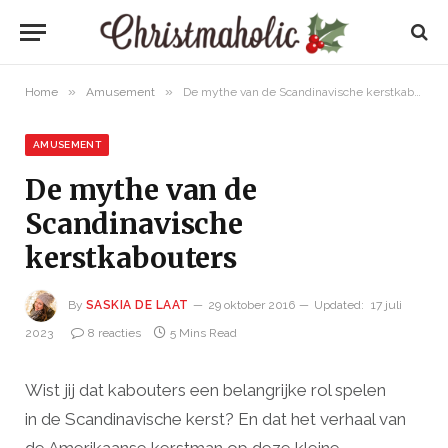
»
»
Home
Amusement
De mythe van de Scandinavische kerstkabouters
AMUSEMENT
De mythe van de
Scandinavische
kerstkabouters
By
SASKIA DE LAAT
29 oktober 2016
Updated:
17 juli
2023
8 reacties
5 Mins Read
Wist jij dat kabouters een belangrijke rol spelen
in de Scandinavische kerst? En dat het verhaal van