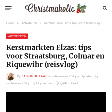
»
»
Home
Activiteiten
Kerstmarkten Elzas: tips voor Straatsburg, Colmar en Riquewihr (reisvlog)
ACTIVITEITEN
Kerstmarkten Elzas: tips
voor Straatsburg, Colmar en
Riquewihr (reisvlog)
By
SASKIA DE LAAT
4 december 2023
Updated:
14
september 2024
24 reacties
13 Mins Read