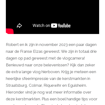
Robert en ik zijn in november 2023 een paar dagen
naar de Franse Elzas geweest. We zijn in totaal drie
dagen op pad geweest met de vlogcamera!
Benieuwd naar onze belevenissen? Kijk dan zeker
de extra lange vlog hierboven. Krijg je meteen een
heerlijke sfeerimpressie van de kerstmarkten in
Straatsburg, Colmar, Riquewihr en Eguisheim.
Hieronder vind je nog wat meer informatie over
deze kerstmarkten. Plus een boel handige tips voor