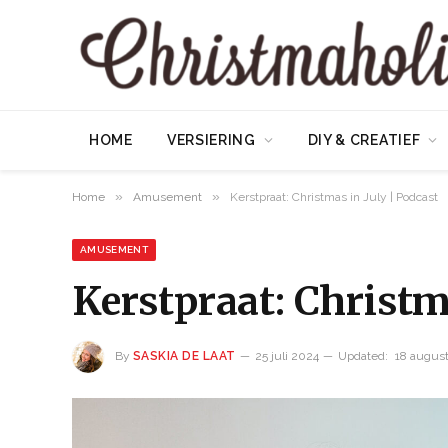
HOME
VERSIERING
DIY & CREATIEF
»
»
Home
Amusement
Kerstpraat: Christmas in July | Podcast
AMUSEMENT
Kerstpraat: Christm
By
SASKIA DE LAAT
25 juli 2024
Updated:
18 augus