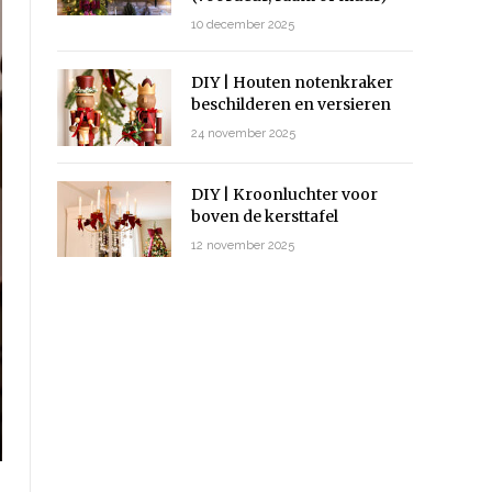
10 december 2025
DIY | Houten notenkraker
beschilderen en versieren
24 november 2025
DIY | Kroonluchter voor
boven de kersttafel
12 november 2025