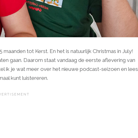
 5 maanden tot Kerst. En het is natuurlijk Christmas in July!
laten gaan. Daarom staat vandaag de eerste aflevering van
rtel ik je wat meer over het nieuwe podcast-seizoen en lees
aal kunt luistereren.