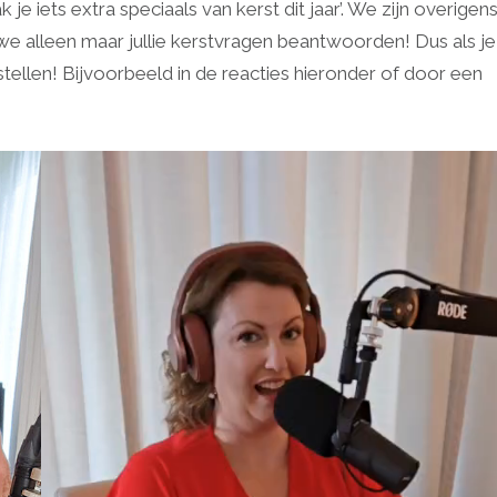
je iets extra speciaals van kerst dit jaar’. We zijn overigen
we alleen maar jullie kerstvragen beantwoorden! Dus als je
stellen! Bijvoorbeeld in de reacties hieronder of door een