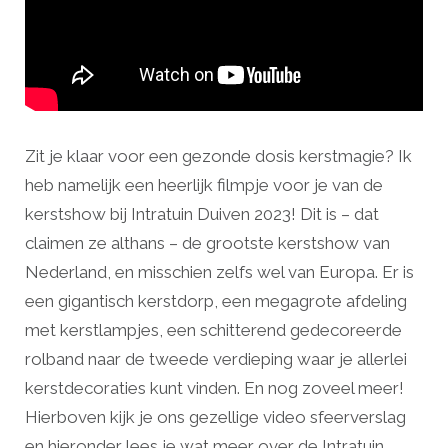
Zit je klaar voor een gezonde dosis kerstmagie? Ik
heb namelijk een heerlijk filmpje voor je van de
kerstshow bij Intratuin Duiven 2023! Dit is – dat
claimen ze althans – de grootste kerstshow van
Nederland, en misschien zelfs wel van Europa. Er is
een gigantisch kerstdorp, een megagrote afdeling
met kerstlampjes, een schitterend gedecoreerde
rolband naar de tweede verdieping waar je allerlei
kerstdecoraties kunt vinden. En nog zoveel meer!
Hierboven kijk je ons gezellige video sfeerverslag
en hieronder lees je wat meer over de Intratuin