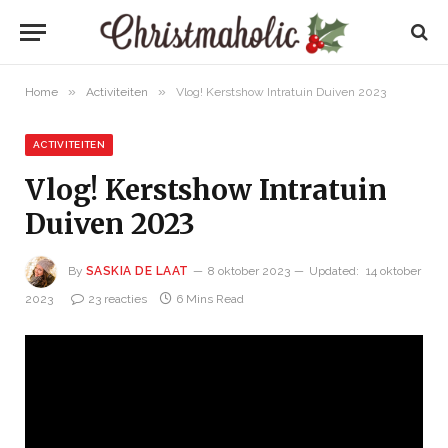
»
»
Home
Activiteiten
Vlog! Kerstshow Intratuin Duiven 2023
ACTIVITEITEN
Vlog! Kerstshow Intratuin
Duiven 2023
By
SASKIA DE LAAT
8 oktober 2023
Updated:
14 oktober
2023
23 reacties
6 Mins Read