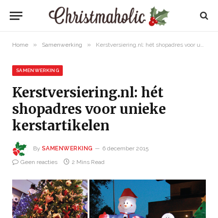
»
»
Home
Samenwerking
Kerstversiering.nl: hét shopadres voor unieke kerstartikelen
SAMENWERKING
Kerstversiering.nl: hét
shopadres voor unieke
kerstartikelen
By
SAMENWERKING
6 december 2015
Geen reacties
2 Mins Read