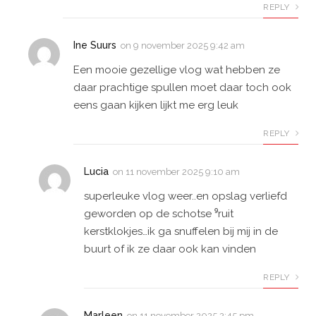
REPLY
Ine Suurs
on
9 november 2025 9:42 am
Een mooie gezellige vlog wat hebben ze
daar prachtige spullen moet daar toch ook
eens gaan kijken lijkt me erg leuk
REPLY
Lucia
on
11 november 2025 9:10 am
superleuke vlog weer..en opslag verliefd
geworden op de schotse ⁹ruit
kerstklokjes…ik ga snuffelen bij mij in de
buurt of ik ze daar ook kan vinden
REPLY
Marleen
on
11 november 2025 2:45 pm