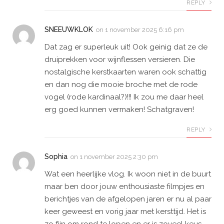
REPLY
SNEEUWKLOK
on
1 november 2025 6:16 pm
Dat zag er superleuk uit! Ook geinig dat ze de
druiprekken voor wijnflessen versieren. Die
nostalgische kerstkaarten waren ook schattig
en dan nog die mooie broche met de rode
vogel (rode kardinaal?)!!! Ik zou me daar heel
erg goed kunnen vermaken! Schatgraven!
REPLY
Sophia
on
1 november 2025 2:30 pm
Wat een heerlijke vlog. Ik woon niet in de buurt
maar ben door jouw enthousiaste filmpjes en
berichtjes van de afgelopen jaren er nu al paar
keer geweest en vorig jaar met kersttijd. Het is
zo fijn om rond te lopen en er is zoveel keus.