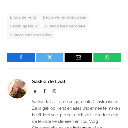
Brocante kerst
Brocante kerstdecoratie
Gezellige Meuk
Vintage kerstdecoratie
Vintage kerstversiering
Facebook
Twitter
Email
WhatsAp
Saskia de Laat
Website
Facebook
Instagram
Saskia de Laat is de enige, echte Christmaholic.
Ze is gek op Kerst en alles wat ermee te maken
heeft. Met veel plezier deelt ze hier iedere dag
de leukste kerstideeën en tips. Volg