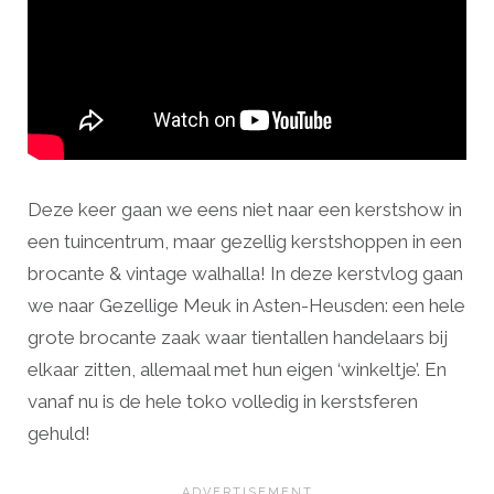
Deze keer gaan we eens niet naar een kerstshow in
een tuincentrum, maar gezellig kerstshoppen in een
brocante & vintage walhalla! In deze kerstvlog gaan
we naar Gezellige Meuk in Asten-Heusden: een hele
grote brocante zaak waar tientallen handelaars bij
elkaar zitten, allemaal met hun eigen ‘winkeltje’. En
vanaf nu is de hele toko volledig in kerstsferen
gehuld!