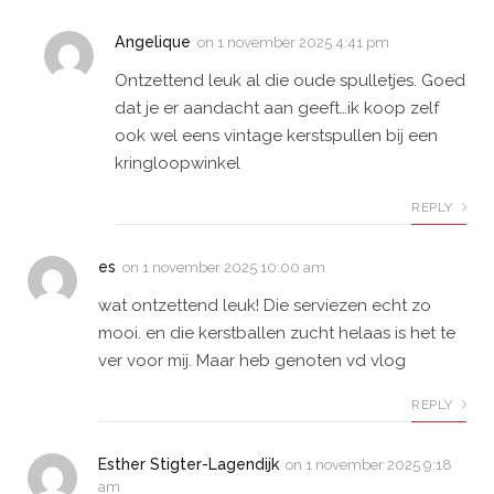
Angelique
on
1 november 2025 4:41 pm
Ontzettend leuk al die oude spulletjes. Goed
dat je er aandacht aan geeft…ik koop zelf
ook wel eens vintage kerstspullen bij een
kringloopwinkel
REPLY
es
on
1 november 2025 10:00 am
wat ontzettend leuk! Die serviezen echt zo
mooi. en die kerstballen zucht helaas is het te
ver voor mij. Maar heb genoten vd vlog
REPLY
Esther Stigter-Lagendijk
on
1 november 2025 9:18
am