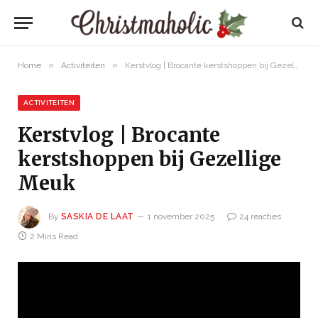
»
»
Home
Activiteiten
Kerstvlog | Brocante kerstshoppen bij Gezellige Meuk
ACTIVITEITEN
Kerstvlog | Brocante
kerstshoppen bij Gezellige
Meuk
By
SASKIA DE LAAT
1 november 2025
24 reacties
2 Mins Read