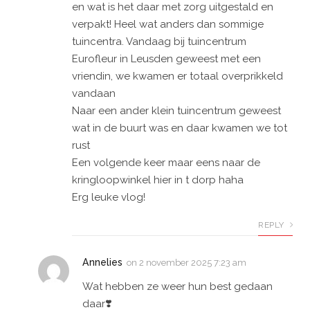
en wat is het daar met zorg uitgestald en
verpakt! Heel wat anders dan sommige
tuincentra. Vandaag bij tuincentrum
Eurofleur in Leusden geweest met een
vriendin, we kwamen er totaal overprikkeld
vandaan
Naar een ander klein tuincentrum geweest
wat in de buurt was en daar kwamen we tot
rust
Een volgende keer maar eens naar de
kringloopwinkel hier in t dorp haha
Erg leuke vlog!
REPLY
Annelies
on
2 november 2025 7:23 am
Wat hebben ze weer hun best gedaan
daar❣️