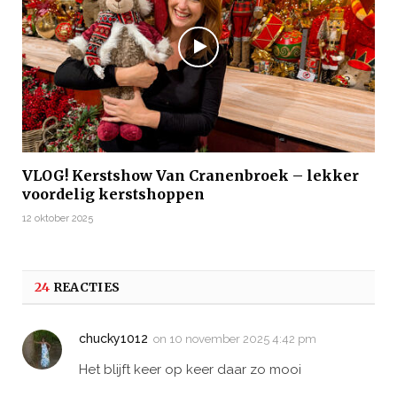
VLOG! Kerstshow Van Cranenbroek – lekker
voordelig kerstshoppen
12 oktober 2025
24
REACTIES
chucky1012
on
10 november 2025 4:42 pm
Het blijft keer op keer daar zo mooi