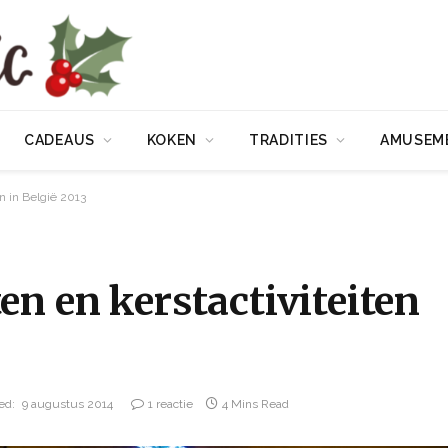
CADEAUS
KOKEN
TRADITIES
AMUSEM
n in België 2013
n en kerstactiviteiten
ed:
9 augustus 2014
1 reactie
4 Mins Read