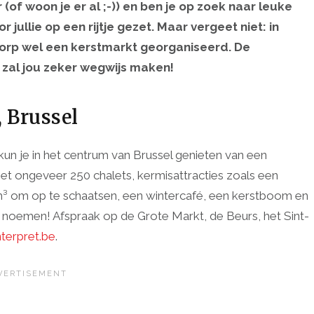
(of woon je er al ;-)) en ben je op zoek naar leuke
 jullie op een rijtje gezet. Maar vergeet niet: in
 dorp wel een kerstmarkt georganiseerd. De
t zal jou zeker wegwijs maken!
, Brussel
un je in het centrum van Brussel genieten van een
met ongeveer 250 chalets, kermisattracties zoals een
m³ om op te schaatsen, een wintercafé, een kerstboom en
e noemen! Afspraak op de Grote Markt, de Beurs, het Sint-
terpret.be
.