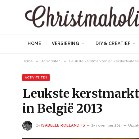
HOME
VERSIERING
DIY & CREATIEF
»
»
Home
Activiteiten
Leukste kerstmarkten en kerstactiviteite
ACTIVITEITEN
Leukste kerstmarkte
in België 2013
By
ISABELLE ROELANDTS
25 november 2013
Updat