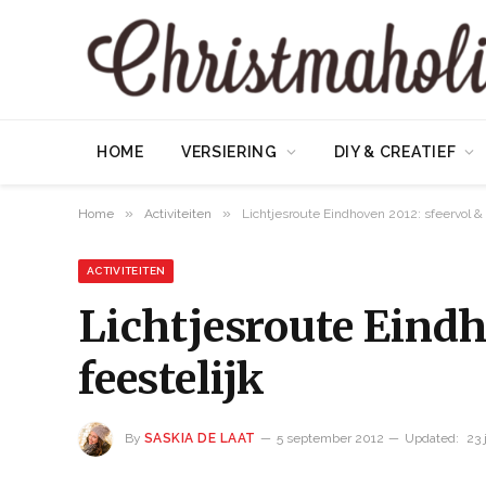
HOME
VERSIERING
DIY & CREATIEF
»
»
Home
Activiteiten
Lichtjesroute Eindhoven 2012: sfeervol & 
ACTIVITEITEN
Lichtjesroute Eindh
feestelijk
By
SASKIA DE LAAT
5 september 2012
Updated:
23 