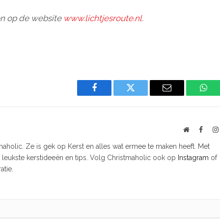
den op de website
www.lichtjesroute.nl
.
Facebook
Twitter
Email
Wha
Website
Faceb
tmaholic. Ze is gek op Kerst en alles wat ermee te maken heeft. Met
e leukste kerstideeën en tips. Volg Christmaholic ook op
Instagram
of
atie.