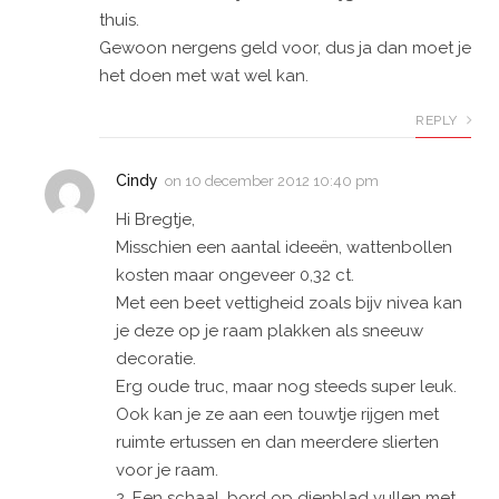
thuis.
Gewoon nergens geld voor, dus ja dan moet je
het doen met wat wel kan.
REPLY
Cindy
on
10 december 2012 10:40 pm
Hi Bregtje,
Misschien een aantal ideeën, wattenbollen
kosten maar ongeveer 0,32 ct.
Met een beet vettigheid zoals bijv nivea kan
je deze op je raam plakken als sneeuw
decoratie.
Erg oude truc, maar nog steeds super leuk.
Ook kan je ze aan een touwtje rijgen met
ruimte ertussen en dan meerdere slierten
voor je raam.
2. Een schaal, bord op dienblad vullen met