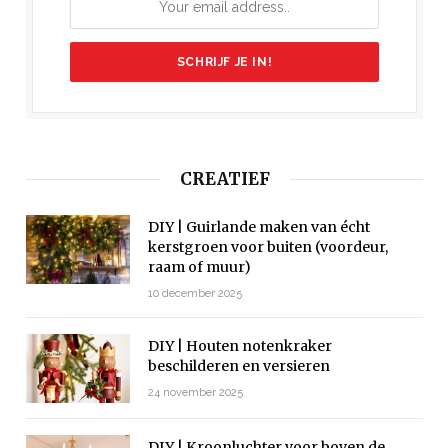
CREATIEF
DIY | Guirlande maken van écht
kerstgroen voor buiten (voordeur,
raam of muur)
10 december 2025
DIY | Houten notenkraker
beschilderen en versieren
24 november 2025
DIY | Kroonluchter voor boven de