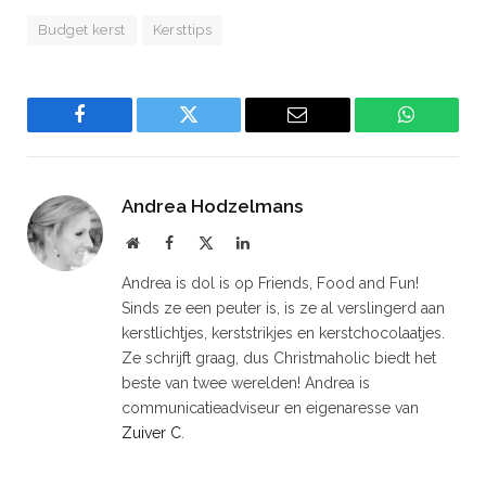
Budget kerst
Kersttips
Facebook
Twitter
Email
WhatsAp
Andrea Hodzelmans
Website
Facebook
X
LinkedIn
(Twitter)
Andrea is dol is op Friends, Food and Fun!
Sinds ze een peuter is, is ze al verslingerd aan
kerstlichtjes, kerststrikjes en kerstchocolaatjes.
Ze schrijft graag, dus Christmaholic biedt het
beste van twee werelden! Andrea is
communicatieadviseur en eigenaresse van
Zuiver C
.