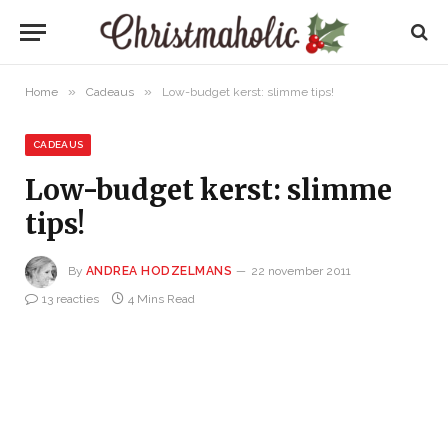
»
»
Home
Cadeaus
Low-budget kerst: slimme tips!
CADEAUS
Low-budget kerst: slimme
tips!
By
ANDREA HODZELMANS
22 november 2011
13 reacties
4 Mins Read