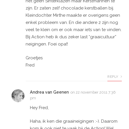
het geen Sinterklazen maar Kerstmannen te
zijn. Er zaten zelf chocolade kerstballen bij.
Kleindochter Mirthe maakte er overigens geen
enkel probleem van. En die andere 2 zijn nog
veel te klein om er ook maar iets van te vinden.
Bij Action heb ik dus zeker last “graaicultuur”
neigingen. Foei opa!!
Groetjes
Fred
REPLY
Andrea van Geenen
on
22 november 2011 7:36
pm
Hey Fred,
Haha, ik ken die graaineigingen :-). Daarom
kom ik ook niet te vaak bij de Action! Wel