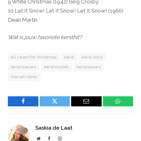
9 White Christmas (1942) Bing Crosby
10 Let It Snow! Let It Snow! Let It Snow! (1966)
Dean Martin
Wat is jouw favoriete kersthit?
all i want for christmas
kerst
kerst 2010
kerst nieuws
kerstmuziek
kerstnieuws
mariah carey
Facebook
Twitter
Email
WhatsAp
Saskia de Laat
Website
Facebook
Instagram