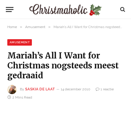
»
»
Home
Amusement
Mariah’s All I Want for Christmas nogsteeds meest gedraaid
AMUSEMENT
Mariah’s All I Want for
Christmas nogsteeds meest
gedraaid
By
SASKIA DE LAAT
14 december 2010
1 reactie
2 Mins Read