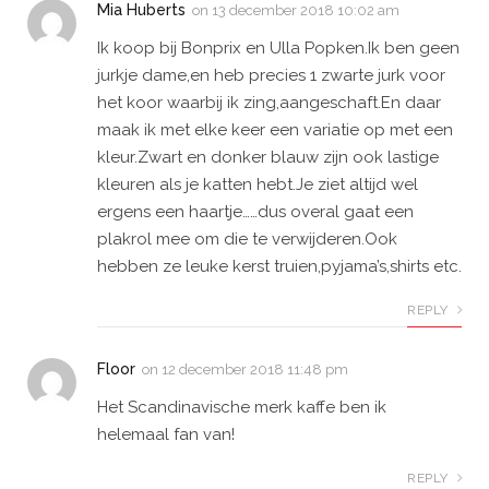
Mia Huberts
on
13 december 2018 10:02 am
Ik koop bij Bonprix en Ulla Popken.Ik ben geen
jurkje dame,en heb precies 1 zwarte jurk voor
het koor waarbij ik zing,aangeschaft.En daar
maak ik met elke keer een variatie op met een
kleur.Zwart en donker blauw zijn ook lastige
kleuren als je katten hebt.Je ziet altijd wel
ergens een haartje……dus overal gaat een
plakrol mee om die te verwijderen.Ook
hebben ze leuke kerst truien,pyjama’s,shirts etc.
REPLY
Floor
on
12 december 2018 11:48 pm
Het Scandinavische merk kaffe ben ik
helemaal fan van!
REPLY