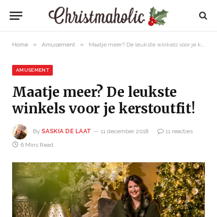
»
»
Home
Amusement
Maatje meer? De leukste winkels voor je kerstoutfit!
AMUSEMENT
Maatje meer? De leukste
winkels voor je kerstoutfit!
By
SASKIA DE LAAT
11 december 2018
11 reacties
6 Mins Read