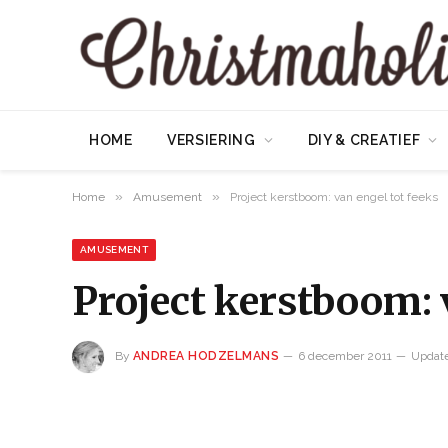
HOME
VERSIERING
DIY & CREATIEF
»
»
Home
Amusement
Project kerstboom: van engel tot feeks
AMUSEMENT
Project kerstboom: 
By
ANDREA HODZELMANS
6 december 2011
Updat