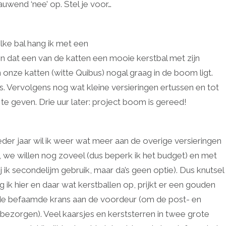
auwend ‘nee’ op. Stel je voor…
Elke bal hang ik met een
en dat een van de katten een mooie kerstbal met zijn
nze katten (witte Quibus) nogal graag in de boom ligt.
s. Vervolgens nog wat kleine versieringen ertussen en tot
 te geven. Drie uur later: project boom is gereed!
 Ieder jaar wil ik weer wat meer aan de overige versieringen
il, we willen nog zoveel (dus beperk ik het budget) en met
zij ik secondelijm gebruik, maar da’s geen optie). Dus knutsel
g ik hier en daar wat kerstballen op, prijkt er een gouden
gt de befaamde krans aan de voordeur (om de post- en
ezorgen). Veel kaarsjes en kerststerren in twee grote