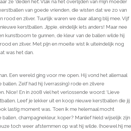
aar ze ‘deden het’. Vlak na het overlijden van mijn moeder
kerstballen van goede vrienden, die wisten dat we zo van
n rood en zilver. Tuurlijk waren we daar allang blij mee. Vijf
 nieuwe kerstballen. Jippie, eindelijk iets anders! Maar nee
een kunstboom te gunnen, de kleur van de ballen wilde hij
od en zilver. Met pijn en moeite wist ik uiteindelijk nog
dat was het dan.
an. Een wereld ging voor me open. Hij vond het allemaal
allen. Zelf had hij (verrassing) rode en zilvere
en. Nice! En in 2008 viel het verlossende woord: ‘Lieve
tballen. Leef je lekker uit en koop nieuwe kerstballen die jij
r ook lastig moment was. Toen ik me helemaal mocht
se ballen, champagnekleur, koper? Manlief hield wijselijk zijn
euze toch weer afstemmen op wat hij wilde. (hoewel hij m