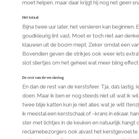
moet helpen, maar daar krijgt hij nog net geen sn
Het totaal
Bijna twee uur later, het versieren kan beginnen. 
goudkleurig lint vast. Moet er toch niet aan denk
klauwen uit de boom mept. Zeker omdat een van o
Bovendien geven die strikjes ook weer iets extra’
slot sliertjes om het geheel wat meer bling effect
De rest van de versiering
En dan de rest van de kerstsfeer. Tja, da’s lastig.
doen. Maar ik ben er nog steeds niet uit wat ik w
twee blije katten kun je niet alles wat je wilt (ten
ik meestal een kerstschaal of –krans in elkaar, han
ster met lichtjes in de keuken en natuurlijk han
reclamebezorgers ook alvast het kerstgevoel te b