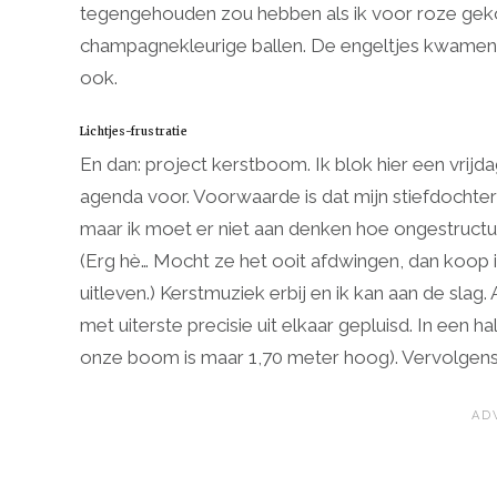
tegengehouden zou hebben als ik voor roze geko
champagnekleurige ballen. De engeltjes kwamen erb
ook.
Lichtjes-frustratie
En dan: project kerstboom. Ik blok hier een vrijd
agenda voor. Voorwaarde is dat mijn stiefdochtertje
maar ik moet er niet aan denken hoe ongestructure
(Erg hè… Mocht ze het ooit afdwingen, dan koop 
uitleven.) Kerstmuziek erbij en ik kan aan de slag
met uiterste precisie uit elkaar gepluisd. In een h
onze boom is maar 1,70 meter hoog). Vervolgens k