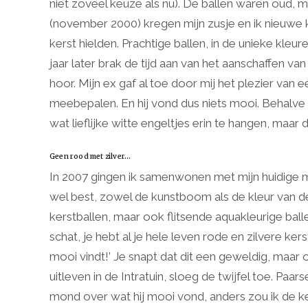
niet zoveel keuze als nu). De ballen waren oud, m
(november 2000) kregen mijn zusje en ik nieuwe 
kerst hielden. Prachtige ballen, in de unieke kleure
jaar later brak de tijd aan van het aanschaffen van
hoor. Mijn ex gaf al toe door mij het plezier van 
meebepalen. En hij vond dus niets mooi. Behalve ro
wat lieflijke witte engeltjes erin te hangen, maar 
Geen rood met zilver…
In 2007 gingen ik samenwonen met mijn huidige m
wel best, zowel de kunstboom als de kleur van de b
kerstballen, maar ook flitsende aquakleurige ball
schat, je hebt al je hele leven rode en zilvere kers
mooi vindt!’ Je snapt dat dit een geweldig, maa
uitleven in de Intratuin, sloeg de twijfel toe. Paar
mond over wat hij mooi vond, anders zou ik de k