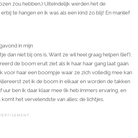
zen zou hebben.) Uiteindelijk werden het de
ij te hangen en ik was als een kind zo blij! En manlief
agavond in mijn
 dan niet bij ons is. Want ze wil heel graag helpen (lief),
erd de boom eruit ziet als ik haar haar gang laat gaan.
ik voor haar een boompje waar ze zich volledig mee kan
. Allereerst zet ik de boom in elkaar en worden de takken
alf uur ben ik daar klaar mee (ik heb immers ervaring, en
omt het vervelendste van alles: de lichtjes.