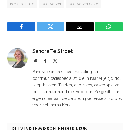
Kersttraktatie
Red Velvet
Red Velvet Cake
Facebook
Twitter
Email
WhatsAp
Sandra Te Stroet
Website
Facebook
X
(Twitter)
Sandra, een creatieve marketing- en
communicatiespecialist, die in haar vrije tijd dol
is op bakken! Taarten, cupcakes, cakepops; ze
draait er haar hand niet voor om. Ze geeft haar
eigen draai aan de persoonlijke baksels, zo ook
voor het thema Kerst!
DIT VIND JE MISSCHIEN OOK LEUK