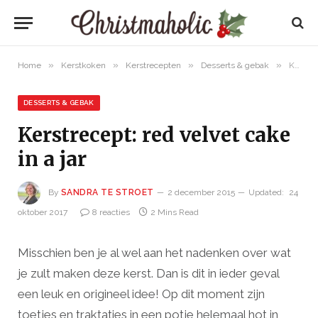
»
»
»
»
Home
Kerstkoken
Kerstrecepten
Desserts & gebak
Kerstrecept: red velvet cake in a jar
DESSERTS & GEBAK
Kerstrecept: red velvet cake
in a jar
By
SANDRA TE STROET
2 december 2015
Updated:
24
oktober 2017
8 reacties
2 Mins Read
Misschien ben je al wel aan het nadenken over wat
je zult maken deze kerst. Dan is dit in ieder geval
een leuk en origineel idee! Op dit moment zijn
toetjes en traktaties in een potje helemaal hot in