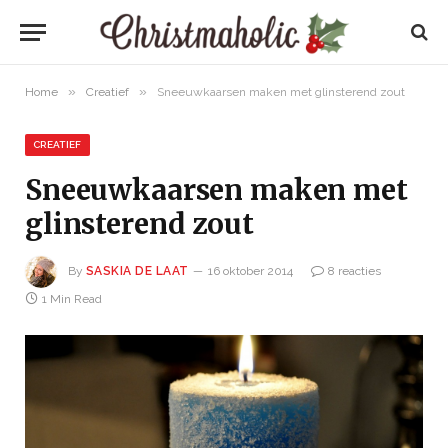
»
»
Home
Creatief
Sneeuwkaarsen maken met glinsterend zout
CREATIEF
Sneeuwkaarsen maken met
glinsterend zout
By
SASKIA DE LAAT
16 oktober 2014
8 reacties
1 Min Read