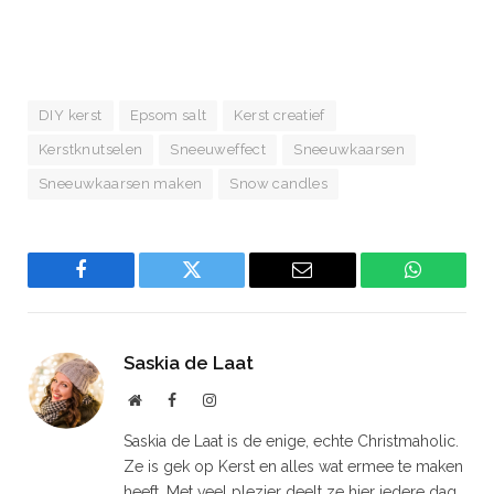
DIY kerst
Epsom salt
Kerst creatief
Kerstknutselen
Sneeuweffect
Sneeuwkaarsen
Sneeuwkaarsen maken
Snow candles
Facebook
Twitter
Email
WhatsAp
Saskia de Laat
Website
Facebook
Instagram
Saskia de Laat is de enige, echte Christmaholic.
Ze is gek op Kerst en alles wat ermee te maken
heeft. Met veel plezier deelt ze hier iedere dag