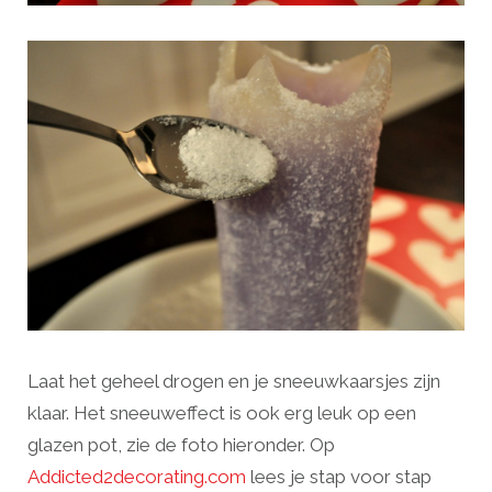
Laat het geheel drogen en je sneeuwkaarsjes zijn
klaar. Het sneeuweffect is ook erg leuk op een
glazen pot, zie de foto hieronder. Op
Addicted2decorating.com
lees je stap voor stap