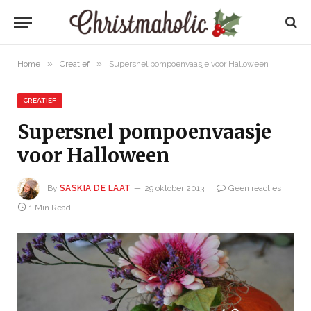
»
»
Home
Creatief
Supersnel pompoenvaasje voor Halloween
CREATIEF
Supersnel pompoenvaasje
voor Halloween
By
SASKIA DE LAAT
29 oktober 2013
Geen reacties
1 Min Read