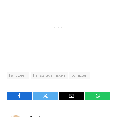
halloween
Herfststukje maken
pompoen
Facebook
Twitter
Email
WhatsAp