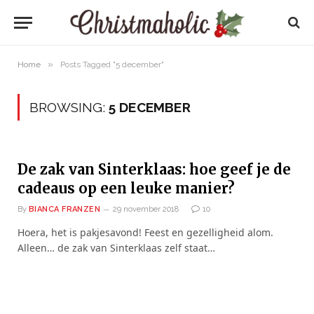
»
Home
Posts Tagged "5 december"
BROWSING:
5 DECEMBER
De zak van Sinterklaas: hoe geef je de
cadeaus op een leuke manier?
By
BIANCA FRANZEN
29 november 2018
10
Hoera, het is pakjesavond! Feest en gezelligheid alom.
Alleen… de zak van Sinterklaas zelf staat…