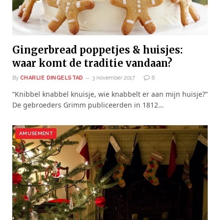
Gingerbread poppetjes & huisjes:
waar komt de traditie vandaan?
By
CHARLIE DINGELSTAD
3 november 2017
6
“Knibbel knabbel knuisje, wie knabbelt er aan mijn huisje?”
De gebroeders Grimm publiceerden in 1812…
AMUSEMENT