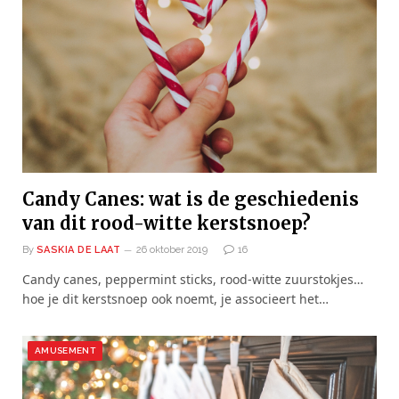
Candy Canes: wat is de geschiedenis
van dit rood-witte kerstsnoep?
By
SASKIA DE LAAT
26 oktober 2019
16
Candy canes, peppermint sticks, rood-witte zuurstokjes…
hoe je dit kerstsnoep ook noemt, je associeert het…
AMUSEMENT