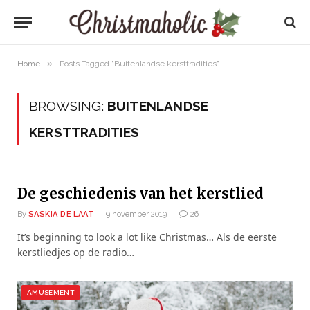
»
Home
Posts Tagged "Buitenlandse kersttradities"
BROWSING:
BUITENLANDSE
KERSTTRADITIES
De geschiedenis van het kerstlied
By
SASKIA DE LAAT
9 november 2019
26
It’s beginning to look a lot like Christmas… Als de eerste
kerstliedjes op de radio…
AMUSEMENT