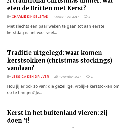
A traditional Christmas dinner: wat
eten de Britten met Kerst?
By
CHARLIE DINGELSTAD
5 december 2017
2
Met slechts een paar weken te gaan tot aan eerste
kerstdag is het voor veel…
Traditie uitgelegd: waar komen
kerstsokken (christmas stockings)
vandaan?
By
JESSICA DEN DRIJVER
26 november 2017
4
Hou jij er ook zo van; die gezellige, vrolijke kerstsokken om
op te hangen? Je…
Kerst in het buitenland vieren: zij
doen ’t!