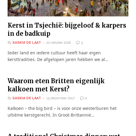
Kerst in Tsjechië: bijgeloof & karpers
in de badkuip
By
SASKIA DE LAAT
20 oktober 2018
5
Ieder land en iedere cultuur heeft haar eigen
kersttradities. De afgelopen jaren hebben we al…
Waarom eten Britten eigenlijk
kalkoen met Kerst?
By
SASKIA DE LAAT
15 december 2017
0
Kalkoen – the big bird – is voor onze westerburen het
ultiéme kerstgerecht. In Groot-Brittannië…