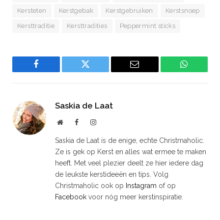
Kersteten
Kerstgebak
Kerstgebruiken
Kerstsnoep
Kersttraditie
Kersttradities
Peppermint sticks
Facebook
Twitter
Email
WhatsAp
Saskia de Laat
Website
Facebook
Instagram
Saskia de Laat is de enige, echte Christmaholic.
Ze is gek op Kerst en alles wat ermee te maken
heeft. Met veel plezier deelt ze hier iedere dag
de leukste kerstideeën en tips. Volg
Christmaholic ook op
Instagram
of op
Facebook
voor nóg meer kerstinspiratie.