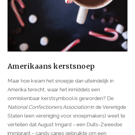
Amerikaans kerstsnoep
Maar hoe kwam het snoepje dan uiteindelijk in
Amerika terecht, waar het inmiddels een
onmiskenbaar kerstsymbool is geworden? De
National Confectioners Association
in de Verenigde
Staten (een vereniging voor snoepmakers) weet te
vertellen dat August Imgard – een Duits-Zweedse
immigrant – candy canes gebruikte om een