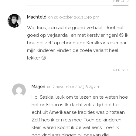
REPLY
Machteld
on
28 oktober 2019 1:46 pm
Wat leuk, zo’n achtergrond verhaal! Doet het
goed op verjaarda.. eh met kerstvieringen! 😉 Ik
hou het zelf op chocolade Kerstkransjes maar
mijn kinderen vinden de zoete variant heel
lekker 🙂
REPLY
Marjon
on
7 november 2023 8:29 am
Hoi Saskia, leuk om te lezen en te weten hoe
het ontstaan is. Ik dacht zelf altijd dat het
echt uit Amerikaanse tradities was ontstaan.
Zelf heb ik er niets mee. Toen de kinderen
klein waren kocht ik de wel eens. Toen ik
nog kind was hingen bij ons van die