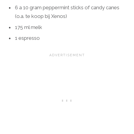
6 a 10 gram peppermint sticks of candy canes
(o.a. te koop bij Xenos)
175 ml melk
1 espresso