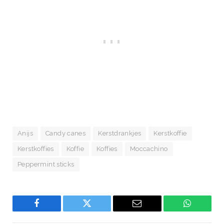
Anijs
Candy canes
Kerstdrankjes
Kerstkoffie
Kerstkoffies
Koffie
Koffies
Moccachino
Peppermint sticks
Facebook
Twitter
Email
WhatsAp