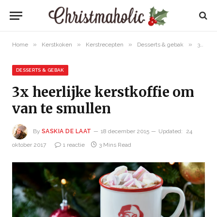
»
»
»
»
Home
Kerstkoken
Kerstrecepten
Desserts & gebak
3x heerlijke kerstkoffie om van te smullen
DESSERTS & GEBAK
3x heerlijke kerstkoffie om
van te smullen
By
SASKIA DE LAAT
18 december 2015
Updated:
24
oktober 2017
1 reactie
3 Mins Read