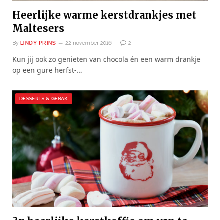
Heerlijke warme kerstdrankjes met
Maltesers
By
LINDY PRINS
22 november 2016
2
Kun jij ook zo genieten van chocola én een warm drankje
op een gure herfst-…
DESSERTS & GEBAK