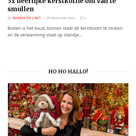
3x heerlijke kerstkoffie om van te
smullen
By
SASKIA DE LAAT
18 december 2015
1
Buiten is het koud, binnen staat de kerstboom te stralen
en de verwarming staat op standje…
HO HO HALLO!