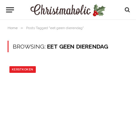
»
Home
Posts Tagged "eet geen dierendag"
BROWSING:
EET GEEN DIERENDAG
KERSTKOKEN