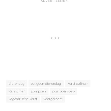
dierendag
eet geen dierendag
Kerst culinair
Kerstdiner
pompoen
pompoensoep
vegetarische kerst
Voorgerecht