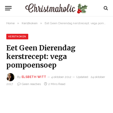
»
»
Home
Kerstkoken
Eet Geen Dierendag kerstrecept: vega pompoensoep
KERSTKOKEN
Eet Geen Dierendag
kerstrecept: vega
pompoensoep
By
ELSBETH WITT
4 oktober 2012
Updated:
24 oktober
2017
Geen reacties
2 Mins Read