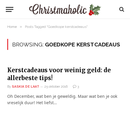
»
Home
Posts Tagged "Goedkope kerstcadeaus"
BROWSING:
GOEDKOPE KERSTCADEAUS
Kerstcadeaus voor weinig geld: de
allerbeste tips!
By
SASKIA DE LAAT
25 oktober 2016
3
Oh December, wat ben je geweldig. Maar wat ben je ook
vreselijk duur! Het liefst…