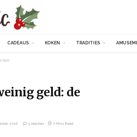
CADEAUS
KOKEN
TRADITIES
AMUSEM
 tips!
einig geld: de
tober 2016
3 reacties
7 Mins Read