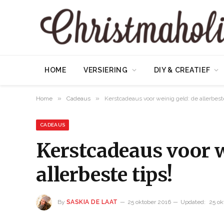
HOME
VERSIERING
DIY & CREATIEF
»
»
Home
Cadeaus
Kerstcadeaus voor weinig geld: de allerbeste
CADEAUS
Kerstcadeaus voor w
allerbeste tips!
By
SASKIA DE LAAT
25 oktober 2016
Updated:
25 ok