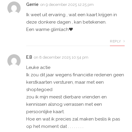
Gerrie
on
9 december 2025 12:25 pm
Ik weet uit ervaring , wat een kaart krijgen in
deze donkere dagen , kan betekenen.
Een warme glimlach❤️
REPLY
E.B
on
8 december 2025 10:54 pm
Leuke actie
Ik zou dit jaar wegens financiéle redenen geen
kerstkaarten versturen, maar met een
shoptegoed
zou ik mijn meest dierbare vrienden en
kennissen alsnog verrassen met een
persoonlijke kaart.
Hoe en wat ik precies zal maken beslis ik pas
op het moment dat . . . . . . . .