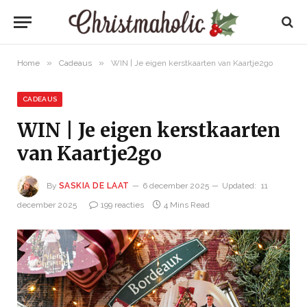
»
»
Home
Cadeaus
WIN | Je eigen kerstkaarten van Kaartje2go
CADEAUS
WIN | Je eigen kerstkaarten
van Kaartje2go
By
SASKIA DE LAAT
6 december 2025
Updated:
11
december 2025
199 reacties
4 Mins Read