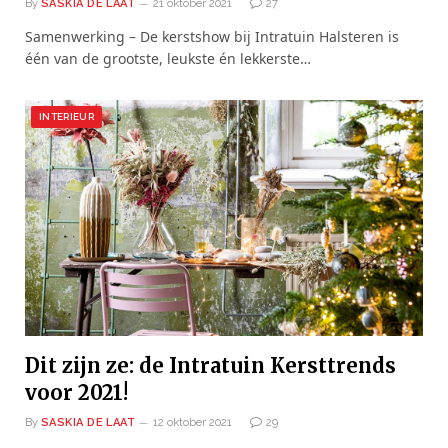
By
SASKIA DE LAAT
21 oktober 2021
27
Samenwerking – De kerstshow bij Intratuin Halsteren is
één van de grootste, leukste én lekkerste…
INTERIEUR
Dit zijn ze: de Intratuin Kersttrends
voor 2021!
By
SASKIA DE LAAT
12 oktober 2021
29