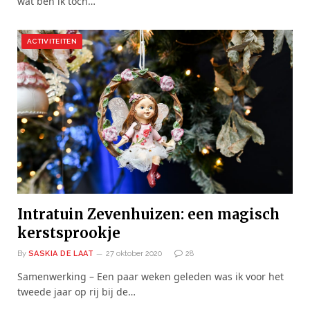
wat ben ik toch…
ACTIVITEITEN
Intratuin Zevenhuizen: een magisch
kerstsprookje
By
SASKIA DE LAAT
27 oktober 2020
28
Samenwerking – Een paar weken geleden was ik voor het
tweede jaar op rij bij de…