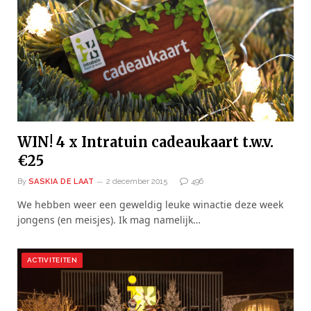
WIN! 4 x Intratuin cadeaukaart t.w.v.
€25
By
SASKIA DE LAAT
2 december 2015
496
We hebben weer een geweldig leuke winactie deze week
jongens (en meisjes). Ik mag namelijk…
ACTIVITEITEN