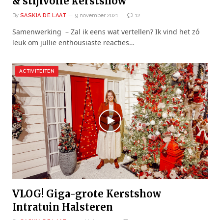
& stijlvolle kerstshow
By
SASKIA DE LAAT
9 november 2021
12
Samenwerking – Zal ik eens wat vertellen? Ik vind het zó
leuk om jullie enthousiaste reacties…
ACTIVITEITEN
VLOG! Giga-grote Kerstshow
Intratuin Halsteren