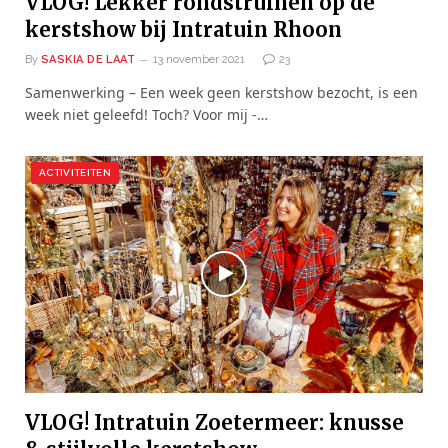
VLOG! Lekker rondstruinen op de
kerstshow bij Intratuin Rhoon
By
SASKIA DE LAAT
13 november 2021
23
Samenwerking – Een week geen kerstshow bezocht, is een
week niet geleefd! Toch? Voor mij -…
ACTIVITEITEN
VLOG! Intratuin Zoetermeer: knusse