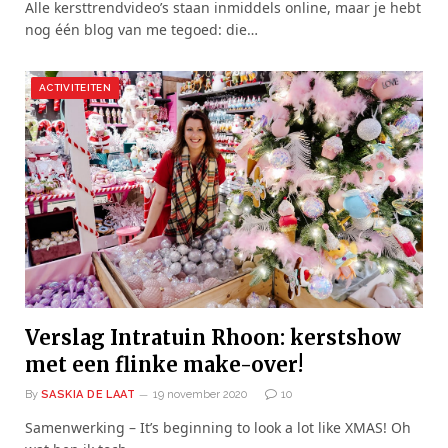
Alle kersttrendvideo’s staan inmiddels online, maar je hebt
nog één blog van me tegoed: die…
ACTIVITEITEN
Verslag Intratuin Rhoon: kerstshow
met een flinke make-over!
By
SASKIA DE LAAT
19 november 2020
10
Samenwerking – It’s beginning to look a lot like XMAS! Oh