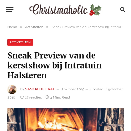
»
»
Home
Activiteiten
Sneak Preview van de kerstshow bij Intratuin Halsteren
ACTIVITEITEN
Sneak Preview van de
kerstshow bij Intratuin
Halsteren
By
SASKIA DE LAAT
8 oktober 2019
Updated:
15 oktober
2019
17 reacties
4 Mins Read