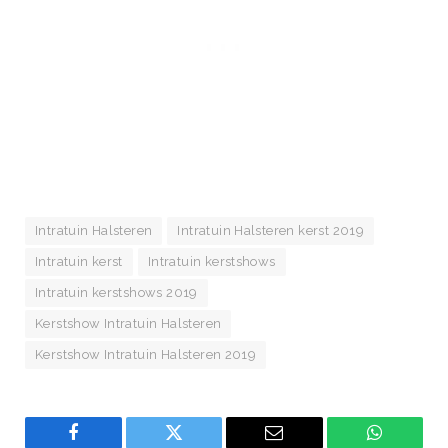
Intratuin Halsteren
Intratuin Halsteren kerst 2019
Intratuin kerst
Intratuin kerstshows
Intratuin kerstshows 2019
Kerstshow Intratuin Halsteren
Kerstshow Intratuin Halsteren 2019
Facebook
Twitter
Email
WhatsAp