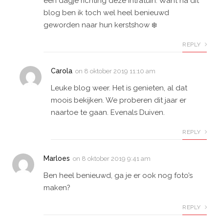
een dagje richting deze Intratuin. Want na dit
blog ben ik toch wel heel benieuwd
geworden naar hun kerstshow ❄️
REPLY
Carola
on
8 oktober 2019 11:10 am
Leuke blog weer. Het is genieten, al dat
moois bekijken. We proberen dit jaar er
naartoe te gaan. Evenals Duiven.
REPLY
Marloes
on
8 oktober 2019 9:41 am
Ben heel benieuwd, ga je er ook nog foto’s
maken?
REPLY