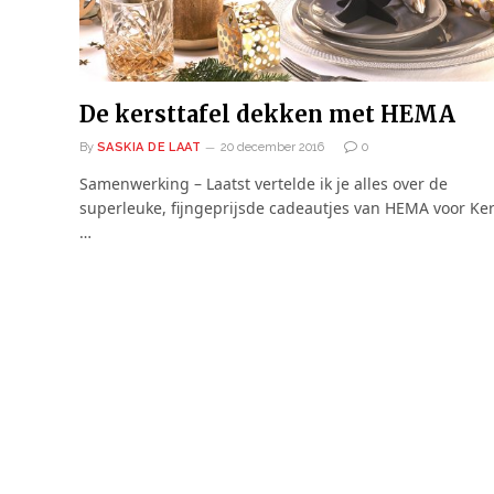
De kersttafel dekken met HEMA
By
SASKIA DE LAAT
20 december 2016
0
Samenwerking – Laatst vertelde ik je alles over de
superleuke, fijngeprijsde cadeautjes van HEMA voor Ker
…