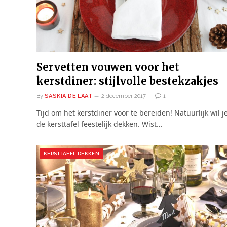
Servetten vouwen voor het
kerstdiner: stijlvolle bestekzakjes
By
SASKIA DE LAAT
2 december 2017
1
Tijd om het kerstdiner voor te bereiden! Natuurlijk wil j
de kersttafel feestelijk dekken. Wist…
KERSTTAFEL DEKKEN