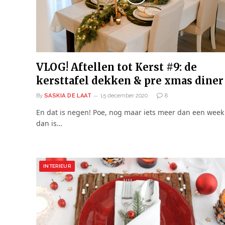
VLOG! Aftellen tot Kerst #9: de
kersttafel dekken & pre xmas diner
By
SASKIA DE LAAT
15 december 2020
8
En dat is negen! Poe, nog maar iets meer dan een week
dan is…
INTERIEUR