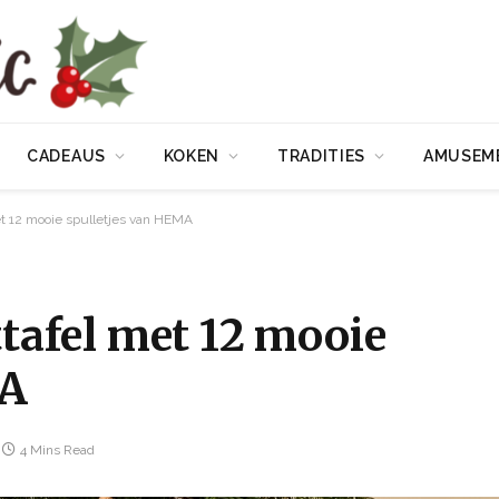
CADEAUS
KOKEN
TRADITIES
AMUSEM
et 12 mooie spulletjes van HEMA
ttafel met 12 mooie
MA
4 Mins Read