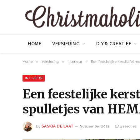
HOME
VERSIERING
DIY & CREATIEF
»
»
»
Home
Versiering
Interieur
Een feestelijke kersttafel m
INTERIEUR
Een feestelijke kers
spulletjes van HE
By
SASKIA DE LAAT
9 december 2021
4 reacties