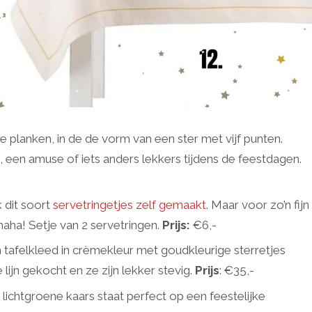
e planken, in de de vorm van een ster met vijf punten.
, een amuse of iets anders lekkers tijdens de feestdagen.
k dit soort
servetringetjes zelf gemaakt
. Maar voor zo’n fijn
aha! Setje van 2 servetringen.
P
rijs:
€6,-
 tafelkleed in crèmekleur met goudkleurige sterretjes
 lijn gekocht en ze zijn lekker stevig.
Prijs
: €35,-
chtgroene kaars staat perfect op een feestelijke