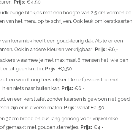
duren.
Prijs:
€4,50
goudkleurige blokjes met een hoogte van 2.5 cm vormen de
ngen van het menu op te schrijven. Ook leuk om kerstkaarten
e van keramiek heeft een goudkleurig dak. Als je er een
e ramen. Ook in andere kleuren verkrijgbaar!
Prijs:
€6,-
crackers waarmee je met maximaal 6 mensen het ‘wie ben
 er zit geen kruit in.
Prijs:
€3,50
l zetten wordt nog feestelijker. Deze flessenstop met
s in en niets naar buiten kan.
Prijs:
€6,-
ud, en een kersttafel zonder kaarsen is gewoon niet goed
en zijn er in diverse maten.
Prijs:
vanaf €1,50
 en 30cm breed en dus lang genoeg voor vrijwel elke
 stof gemaakt met gouden sterretjes.
Prijs:
€4,-