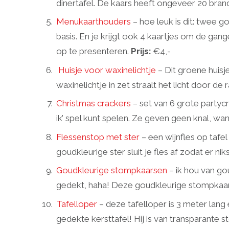
dinertafel. De kaars heeft ongeveer 20 bran
Menukaarthouders
– hoe leuk is dit: twee 
basis. En je krijgt ook 4 kaartjes om de ga
op te presenteren.
Prijs:
€4,-
Huisje voor waxinelichtje
– Dit groene huisj
waxinelichtje in zet straalt het licht door d
Christmas crackers
– set van 6 grote party
ik’ spel kunt spelen. Ze geven geen knal, want
Flessenstop met ster
– een wijnfles op tafe
goudkleurige ster sluit je fles af zodat er nik
Goudkleurige stompkaarsen
– ik hou van go
gedekt, haha! Deze goudkleurige stompkaars
Tafelloper
– deze tafelloper is 3 meter lang
gedekte kersttafel! Hij is van transparante