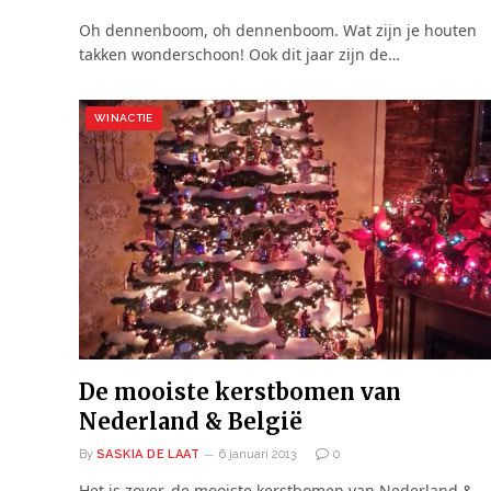
Oh dennenboom, oh dennenboom. Wat zijn je houten
takken wonderschoon! Ook dit jaar zijn de…
WINACTIE
De mooiste kerstbomen van
Nederland & België
By
SASKIA DE LAAT
6 januari 2013
0
Het is zover, de mooiste kerstbomen van Nederland &