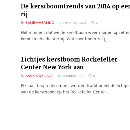
De kerstboomtrends van 2014 op ee
rij
By
SAMENWERKING
13 november 2014
2
Het moment dat we de kerstboom weer mogen opzetten
komt steeds dichterbij. Wat voor boom zet jij…
Lichtjes kerstboom Rockefeller
Center New York aan
By
SASKIA DE LAAT
6 december 2013
0
Elk jaar, begin december, worden traditioneel de lichtje
van de kerstboom op het Rockefeller Center…