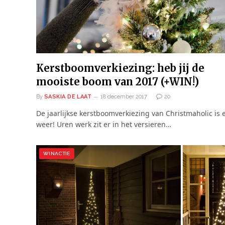
Kerstboomverkiezing: heb jij de
mooiste boom van 2017 (+WIN!)
By
SASKIA DE LAAT
18 december 2017
20
De jaarlijkse kerstboomverkiezing van Christmaholic is 
weer! Uren werk zit er in het versieren…
WINACTIE