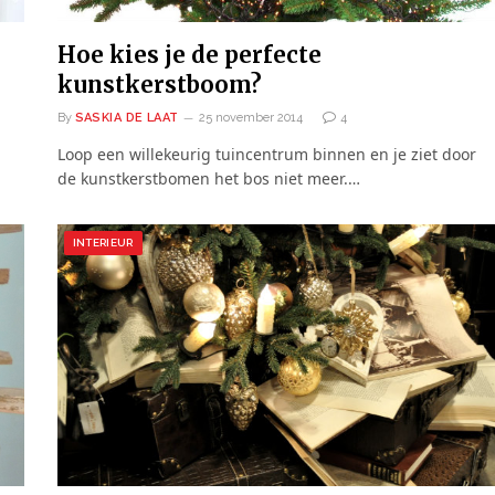
Hoe kies je de perfecte
kunstkerstboom?
By
SASKIA DE LAAT
25 november 2014
4
Loop een willekeurig tuincentrum binnen en je ziet door
de kunstkerstbomen het bos niet meer.…
INTERIEUR