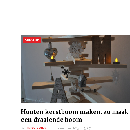
CREATIEF
Houten kerstboom maken: zo maak 
een draaiende boom
By
LINDY PRINS
16 november 2013
7