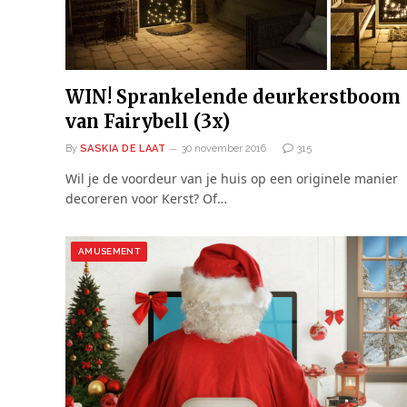
WIN! Sprankelende deurkerstboom
van Fairybell (3x)
By
SASKIA DE LAAT
30 november 2016
315
Wil je de voordeur van je huis op een originele manier
decoreren voor Kerst? Of…
AMUSEMENT