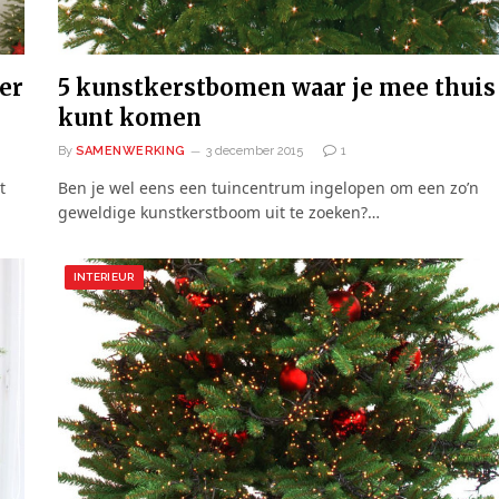
ker
5 kunstkerstbomen waar je mee thuis
kunt komen
By
SAMENWERKING
3 december 2015
1
t
Ben je wel eens een tuincentrum ingelopen om een zo’n
geweldige kunstkerstboom uit te zoeken?…
INTERIEUR