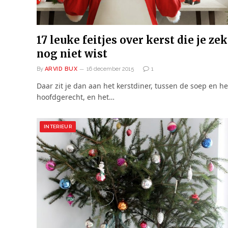
17 leuke feitjes over kerst die je ze
nog niet wist
By
ARVID BUX
16 december 2015
1
Daar zit je dan aan het kerstdiner, tussen de soep en he
hoofdgerecht, en het…
INTERIEUR