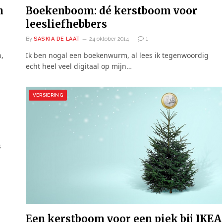
n
Boekenboom: dé kerstboom voor
leesliefhebbers
By
SASKIA DE LAAT
24 oktober 2014
1
,
Ik ben nogal een boekenwurm, al lees ik tegenwoordig
echt heel veel digitaal op mijn…
VERSIERING
s
Een kerstboom voor een piek bij IKEA