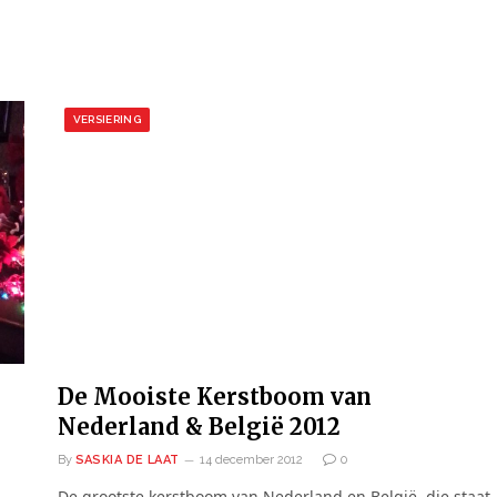
VERSIERING
De Mooiste Kerstboom van
Nederland & België 2012
By
SASKIA DE LAAT
14 december 2012
0
De grootste kerstboom van Nederland en België, die staat