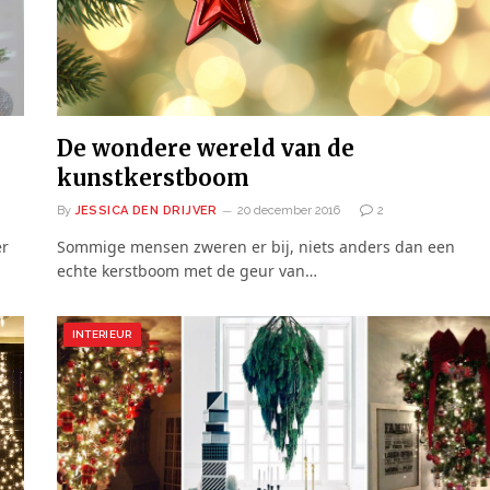
De wondere wereld van de
kunstkerstboom
By
JESSICA DEN DRIJVER
20 december 2016
2
er
Sommige mensen zweren er bij, niets anders dan een
echte kerstboom met de geur van…
INTERIEUR