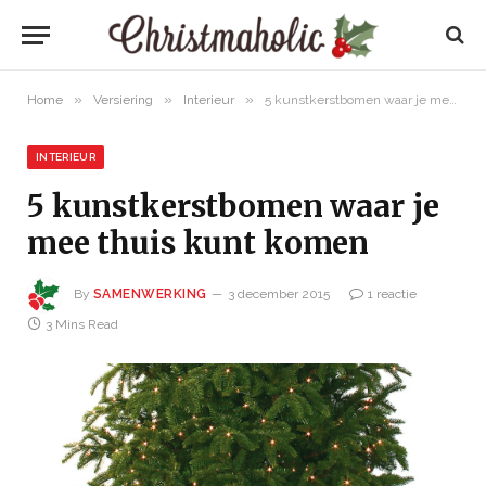
»
»
»
Home
Versiering
Interieur
5 kunstkerstbomen waar je mee thuis kunt komen
INTERIEUR
5 kunstkerstbomen waar je
mee thuis kunt komen
By
SAMENWERKING
3 december 2015
1 reactie
3 Mins Read