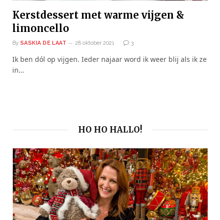
Kerstdessert met warme vijgen &
limoncello
By
SASKIA DE LAAT
28 oktober 2021
3
Ik ben dól op vijgen. Ieder najaar word ik weer blij als ik ze
in…
HO HO HALLO!