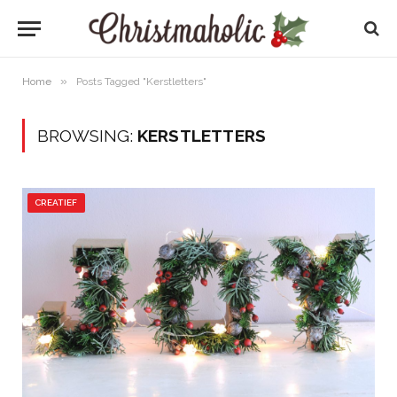
»
Home
Posts Tagged "Kerstletters"
BROWSING:
KERSTLETTERS
CREATIEF