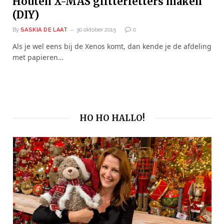
Houten X-MAS glitterletters maken
(DIY)
By
SASKIA DE LAAT
30 oktober 2015
0
Als je wel eens bij de Xenos komt, dan kende je de afdeling
met papieren…
HO HO HALLO!