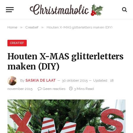
»
»
Home
Creatief
Houten X-MAS glitterletters maken (DIY)
CREATIEF
Houten X-MAS glitterletters
maken (DIY)
By
SASKIA DE LAAT
30 oktober 2015
Updated:
18
november 2015
Geen reacties
3 Mins Read