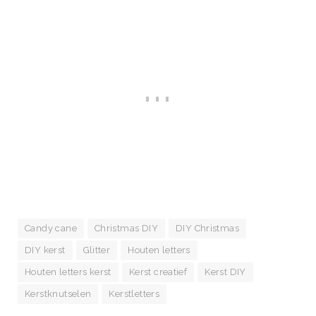
Candy cane
Christmas DIY
DIY Christmas
DIY kerst
Glitter
Houten letters
Houten letters kerst
Kerst creatief
Kerst DIY
Kerstknutselen
Kerstletters