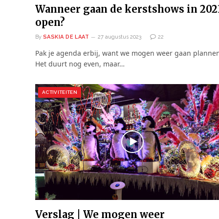
Wanneer gaan de kerstshows in 202
open?
By
SASKIA DE LAAT
27 augustus 2023
22
Pak je agenda erbij, want we mogen weer gaan plannen
Het duurt nog even, maar…
ACTIVITEITEN
Verslag | We mogen weer