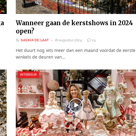
ga
Wanneer gaan de kerstshows in 2024
open?
By
SASKIA DE LAAT
18 augustus 2024
24
Het duurt nog iets meer dan een maand voordat de eerste
winkels de deuren van…
INTERIEUR