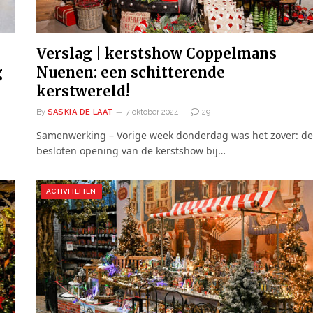
Verslag | kerstshow Coppelmans
g
Nuenen: een schitterende
kerstwereld!
By
SASKIA DE LAAT
7 oktober 2024
29
Samenwerking – Vorige week donderdag was het zover: de
besloten opening van de kerstshow bij…
ACTIVITEITEN