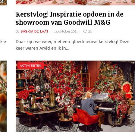
Kerstvlog! Inspiratie opdoen in de
showroom van Goodwill M&G
By
SASKIA DE LAAT
14 oktober 2023
20
kje
Daar zijn we weer, met een gloednieuwe kerstvlog! Deze
keer waren Arvid en ik in…
ACTIVITEITEN