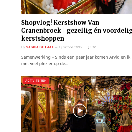
Shopvlog! Kerstshow Van
Cranenbroek | gezellig én voordeli
kerstshoppen
By
SASKIA DE LAAT
14 oktober 2024
20
Samenwerking – Sinds een paar jaar komen Arvid en ik
met veel plezier op de…
ACTIVITEITEN