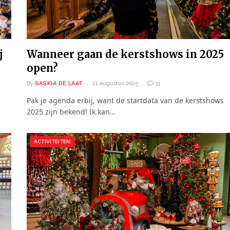
j
Wanneer gaan de kerstshows in 2025
open?
By
SASKIA DE LAAT
21 augustus 2025
31
Pak je agenda erbij, want de startdata van de kerstshows
2025 zijn bekend! Ik kan…
ACTIVITEITEN