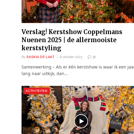
Verslag! Kerstshow Coppelmans
Nuenen 2025 | de allermooiste
kerststyling
By
SASKIA DE LAAT
6 oktober 2025
38
Samenwerking – Als er één kerstshow is waar ik een jaa
lang naar uitkijk, dan…
ACTIVITEITEN