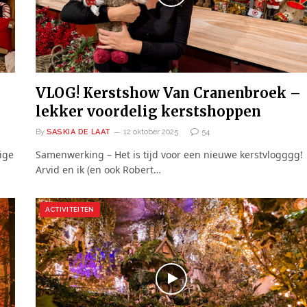
VLOG! Kerstshow Van Cranenbroek –
lekker voordelig kerstshoppen
By
SASKIA DE LAAT
12 oktober 2025
54
ige
Samenwerking – Het is tijd voor een nieuwe kerstvlogggg!
Arvid en ik (en ook Robert…
ACTIVITEITEN