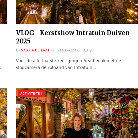
VLOG | Kerstshow Intratuin Duiven
2025
By
SASKIA DE LAAT
4 oktober 2025
35
Voor de allerlaatste keer gingen Arvid en ik met de
vlogcamera de rolband van Intratuin…
r
ACTIVITEITEN