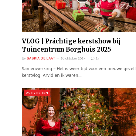
VLOG | Práchtige kerstshow bij
Tuincentrum Borghuis 2025
By
SASKIA DE LAAT
26 oktober 2025
23
Samenwerking – Het is weer tijd voor een nieuwe gezell
kerstvlog! Arvid en ik waren…
ACTIVITEITEN