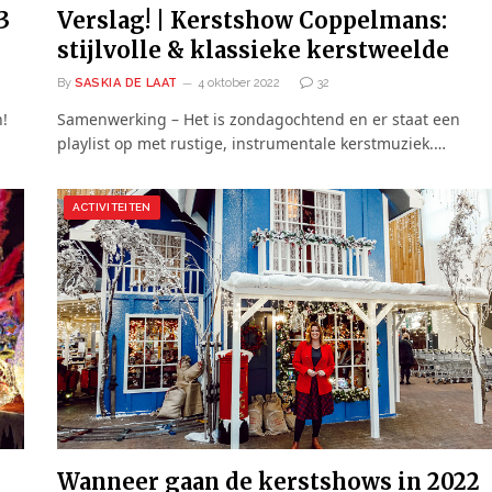
3
Verslag! | Kerstshow Coppelmans:
stijlvolle & klassieke kerstweelde
By
SASKIA DE LAAT
4 oktober 2022
32
!
Samenwerking – Het is zondagochtend en er staat een
playlist op met rustige, instrumentale kerstmuziek.…
ACTIVITEITEN
Wanneer gaan de kerstshows in 2022