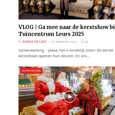
VLOG | Ga mee naar de kerstshow bi
Tuincentrum Leurs 2025
By
SASKIA DE LAAT
28 september 2025
46
Samenwerking – Jaaaa, het is eindelijk zover! De eerste
kerstshows openen hun deuren. En ons…
ACTIVITEITEN