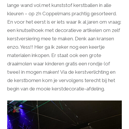
lange wand vol met kunststof kerstballen in alle
kleuren – op z’n Coppelmans prachtig gesorteerd.
En voor het eerst is er iets waar ik al jaren om vraag:
een knutselhoek met decoratieve artikelen om zelf
kerstversiering mee te maken. Denk aan kransen
enzo. Yess!! Hier ga ik zeker nog een keertje
materialen inkopen. Er staat ook een grote
draaimolen waar kinderen gratis een rondje (of
twee) in mogen maken! Via de kerstverlichting en
de kerstbomen kom je vervolgens terecht bij het
begin van de mooie kerstdecoratie-afdeling.