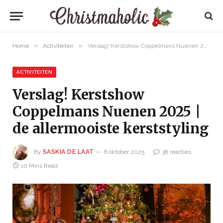
»
»
Home
Activiteiten
Verslag! Kerstshow Coppelmans Nuenen 2025 | de allermooiste kerststyling
ACTIVITEITEN
Verslag! Kerstshow
Coppelmans Nuenen 2025 |
de allermooiste kerststyling
By
SASKIA DE LAAT
6 oktober 2025
38 reacties
10 Mins Read