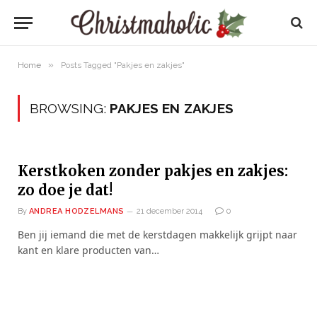
»
Home
Posts Tagged "Pakjes en zakjes"
BROWSING:
PAKJES EN ZAKJES
Kerstkoken zonder pakjes en zakjes:
zo doe je dat!
By
ANDREA HODZELMANS
21 december 2014
0
Ben jij iemand die met de kerstdagen makkelijk grijpt naar
kant en klare producten van…