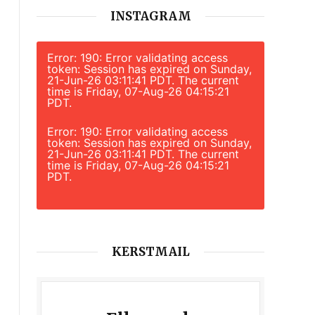
INSTAGRAM
n
Error: 190: Error validating access
token: Session has expired on Sunday,
21-Jun-26 03:11:41 PDT. The current
time is Friday, 07-Aug-26 04:15:21
PDT.
Error: 190: Error validating access
token: Session has expired on Sunday,
21-Jun-26 03:11:41 PDT. The current
time is Friday, 07-Aug-26 04:15:21
PDT.
KERSTMAIL