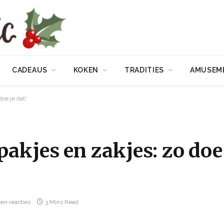
CADEAUS
KOKEN
TRADITIES
AMUSEM
oe je dat!
akjes en zakjes: zo doe
en reacties
3 Mins Read