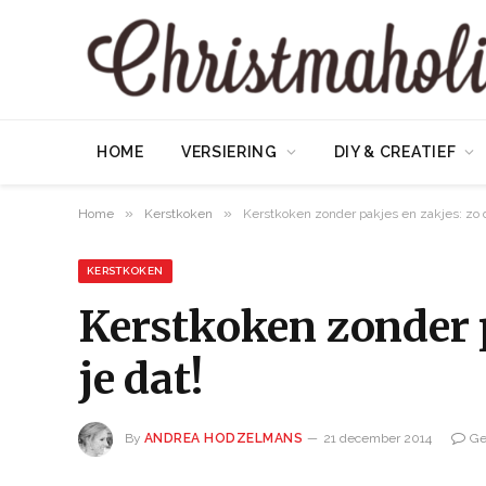
HOME
VERSIERING
DIY & CREATIEF
»
»
Home
Kerstkoken
Kerstkoken zonder pakjes en zakjes: zo d
KERSTKOKEN
Kerstkoken zonder p
je dat!
By
ANDREA HODZELMANS
21 december 2014
Ge