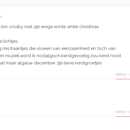
pm
.bin crosby met zijn enige echte white christmas
lichtjes.
g mis.traantjes die vloeien van eenzaamheid en toch van
n en muziek,word ik nostalgisch,kerstgevoelig.zou kerst nooit
aat maar algauw december zijn.lieve kerstgroetjes
REPLY
REPLY