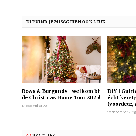
DIT VIND JE MISSCHIEN OOK LEUK
Bows & Burgundy | welkom bij
DIY | Guir
de Christmas Home Tour 2025!
écht kerst
(voordeur,
12 december 2025
10 december 202
47
REACTIES