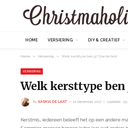
HOME
VERSIERING
DIY & CREATIEF
»
»
Home
Versiering
Welk kersttype ben jij? Doe de test!
VERSIERING
Welk kersttype ben j
By
SASKIA DE LAAT
12 december 2017
Updated:
25
Kerstmis… iedereen beleeft het op een andere man