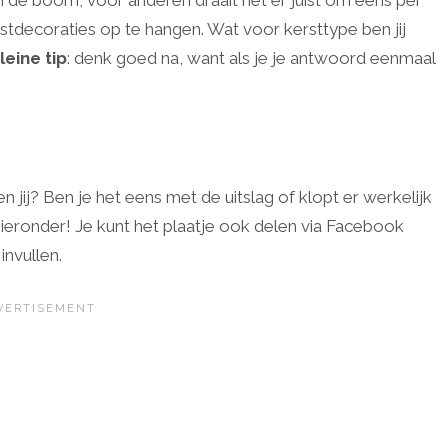
de boom, voor anderen draait het er juist om eens per
tdecoraties op te hangen. Wat voor kersttype ben jij
leine tip
: denk goed na, want als je je antwoord eenmaal
 jij? Ben je het eens met de uitslag of klopt er werkelijk
hieronder! Je kunt het plaatje ook delen via Facebook
invullen.