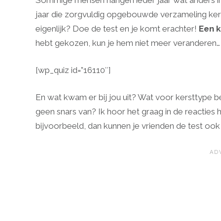
Sommige mensen hangen ieder jaar wat anders in 
jaar die zorgvuldig opgebouwde verzameling kers
eigenlijk? Doe de test en je komt erachter!
Een k
hebt gekozen, kun je hem niet meer veranderen…
[wp_quiz id=”16110″]
En wat kwam er bij jou uit? Wat voor kersttype ben
geen snars van? Ik hoor het graag in de reacties 
bijvoorbeeld, dan kunnen je vrienden de test ook 