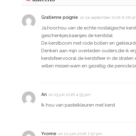
Gratienne poignie
on
24 september 2018 6:08 
Ja,hoor,hou van de echte nostalgische kerst
geschenkjes,kaarsjes de kerststal
De kerstboom met rode bollen en gekleurde 
Denken aan mijn overleden ouders,die ik er
kerstsfeer.vooral de kerstsfeer in de strate
willen missen.wam en gezellig die periode,l
An
on
25 juli 2018 4:55 pm
Ik hou van pastelkleuren met kerst
Yvonne
on
20 juni 2018 7:47 pm