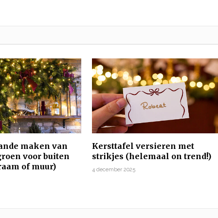
lande maken van
Kersttafel versieren met
groen voor buiten
strikjes (helemaal on trend!)
 raam of muur)
4 december 2025
5