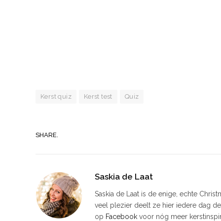
Kerst quiz
Kerst test
Quiz
SHARE.
Saskia de Laat
Saskia de Laat is de enige, echte Chris
veel plezier deelt ze hier iedere dag d
op
Facebook
voor nóg meer kerstinspir