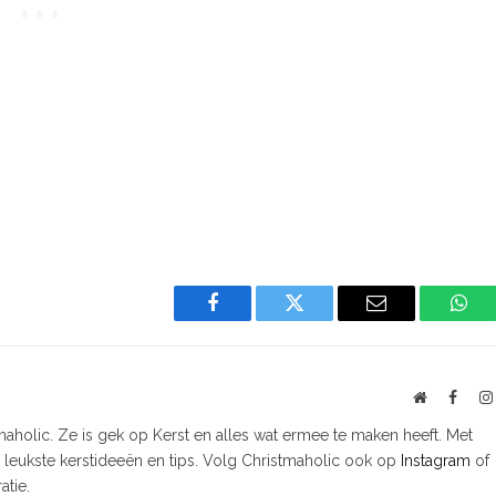
Facebook
Twitter
Email
Wha
Website
Faceb
tmaholic. Ze is gek op Kerst en alles wat ermee te maken heeft. Met
e leukste kerstideeën en tips. Volg Christmaholic ook op
Instagram
of
atie.