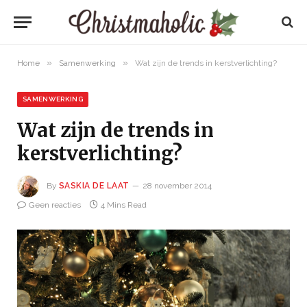
»
»
Home
Samenwerking
Wat zijn de trends in kerstverlichting?
SAMENWERKING
Wat zijn de trends in
kerstverlichting?
By
SASKIA DE LAAT
28 november 2014
Geen reacties
4 Mins Read