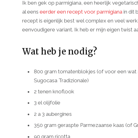
Ik ben gek op parmigiana, een heerlijk vegetarisc
al eens
eerder een recept voor parmigiana
in dit
recept is eigenlijk best wel complex en veel werk
eenvoudigere variant. Ik heb er mijn eigen twist a
Wat heb je nodig?
800 gram tomatenblokjes (of voor een wat 
Sugocasa Tradizionale)
2 tenen knoflook
3 el olijfolie
2 a 3 aubergines
350 gram geraspte Parmezaanse kaas (of Gra
90 gram ricotta