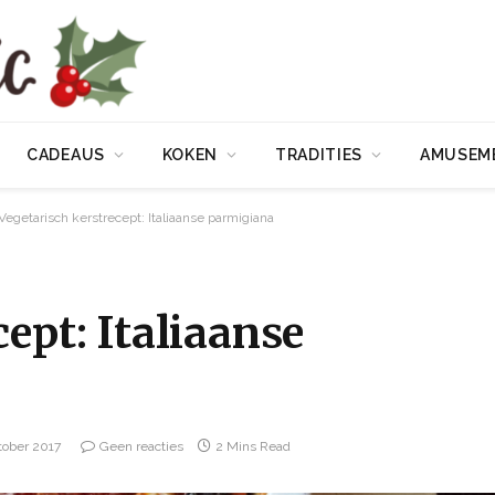
CADEAUS
KOKEN
TRADITIES
AMUSEM
Vegetarisch kerstrecept: Italiaanse parmigiana
ept: Italiaanse
tober 2017
Geen reacties
2 Mins Read