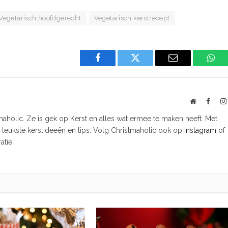
Vegetarisch hoofdgerecht
Vegetarisch kerstrecept
Facebook
Twitter
Email
Wha
Website
Faceb
tmaholic. Ze is gek op Kerst en alles wat ermee te maken heeft. Met
e leukste kerstideeën en tips. Volg Christmaholic ook op
Instagram
of
atie.