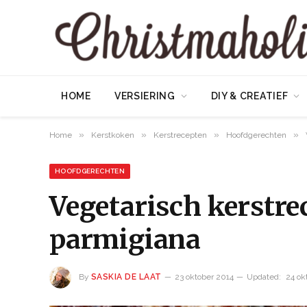
HOME
VERSIERING
DIY & CREATIEF
»
»
»
»
Home
Kerstkoken
Kerstrecepten
Hoofdgerechten
HOOFDGERECHTEN
Vegetarisch kerstrec
parmigiana
By
SASKIA DE LAAT
23 oktober 2014
Updated:
24 ok