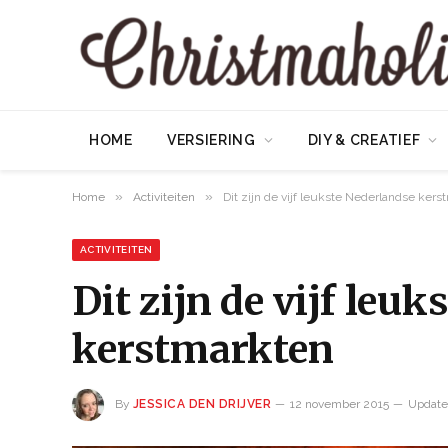
HOME
VERSIERING
DIY & CREATIEF
»
»
Home
Activiteiten
Dit zijn de vijf leukste Nederlandse ker
ACTIVITEITEN
Dit zijn de vijf leu
kerstmarkten
By
JESSICA DEN DRIJVER
12 november 2015
Update